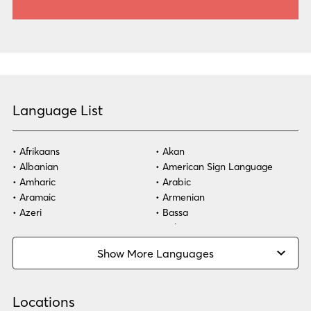
Language List
Afrikaans
Akan
Albanian
American Sign Language
Amharic
Arabic
Aramaic
Armenian
Azeri
Bassa
Bosnian
Bulgarian
Burmese
Cambodian
Show More Languages
Cape Verdean Creole
Cebuano
Chinese (Simp)
Chinese (Trad)
Croatian
Czech
Locations
Danish
Dari