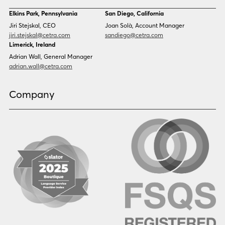
Dinka
Dutch
Elkins Park, Pennsylvania
San Diego, California
Estonian
Ewe
Jiri Stejskal, CEO
Joan Solà, Account Manager
Faroese
Farsi
jiri.stejskal@cetra.com
sandiego@cetra.com
Finnish
Flemish
Limerick, Ireland
French
French (CAN)
Adrian Wall, General Manager
Fulani
Georgian
adrian.wall@cetra.com
German
Gio
Grebo
Greek
Company
Gujarati
Haitian Creole
Hausa
Hebrew
Hindi
Hmong
Hungarian
Icelandic
Igbo
Ilocano
Indonesian
Irish
Italian
Japanese
Kannada
Karen
Khmer
Korean
Kyrgyz
Krio
Kru
Kurdish
Laotian
Latin