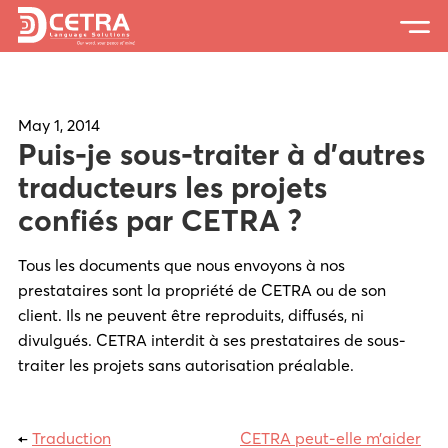
Services
Expertise
May 1, 2014
Puis-je sous-traiter à d’autres
Locations
traducteurs les projets
confiés par CETRA ?
Blog
About Us
Tous les documents que nous envoyons à nos
prestataires sont la propriété de CETRA ou de son
Careers
client. Ils ne peuvent être reproduits, diffusés, ni
divulgués. CETRA interdit à ses prestataires de sous-
Request a Quote
traiter les projets sans autorisation préalable.
←
Traduction
CETRA peut-elle m’aider